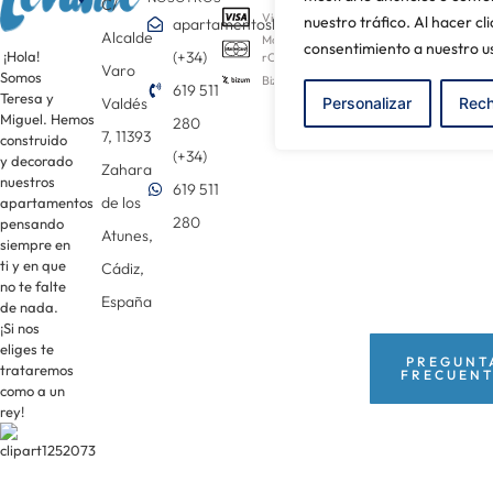
C/
Visa
nuestro tráfico. Al hacer cl
apartamentoslevante@gmail.com
Alcalde
Maste
consentimiento a nuestro us
¡Hola!
(+34)
rCard
Varo
Somos
Bizum
619 511
Teresa y
Personalizar
Rech
Valdés
Miguel. Hemos
280
7, 11393
construido
(+34)
y decorado
Zahara
nuestros
619 511
de los
apartamentos
280
pensando
Atunes,
siempre en
ti y en que
Cádiz,
no te falte
España
de nada.
¡Si nos
eliges te
PREGUNT
trataremos
FRECUEN
como a un
rey!