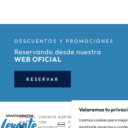
DESCUENTOS Y PROMOCIONES
Reservando desde nuestra
WEB OFICIAL
RESERVAR
Valoramos tu privac
ESTAMOS
CONTACTA
ACEPTAMOS
SÍGUENOS
Usamos cookies para mejor
AQUÍ
CON
Payp
mostrarle anuncios o conten
al
NOSOTROS